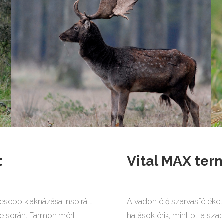
t
Vital MAX ter
esebb kiaknázása inspirált
A vadon élő szarvasféléket,
e során. Farmon mért
hatások érik, mint pl. a sz