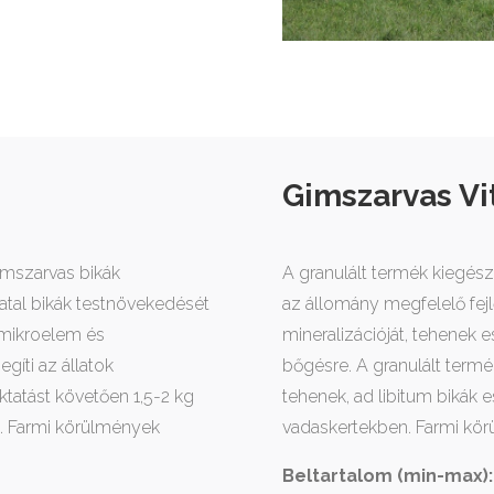
Gimszarvas Vi
ímszarvas bikák
A granulált termék kiegész
iatal bikák testnövekedését
az állomány megfelelő fej
 mikroelem és
mineralizációját, tehenek 
egíti az állatok
bőgésre. A granulált termé
tatást követően 1,5-2 kg
tehenek, ad libitum bikák
. Farmi körülmények
vadaskertekben. Farmi körü
Beltartalom (min-max):