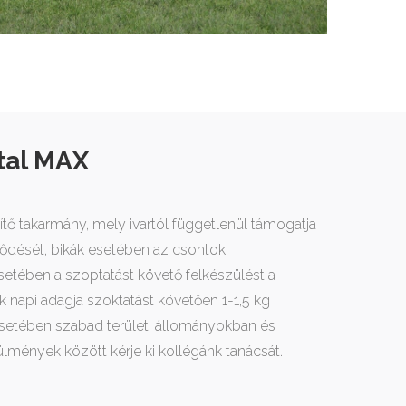
tal MAX
ítő takarmány, mely ivartól függetlenül támogatja
lődését, bikák esetében az csontok
esetében a szoptatást követő felkészülést a
k napi adagja szoktatást követően 1-1,5 kg
 esetében szabad területi állományokban és
lmények között kérje ki kollégánk tanácsát.