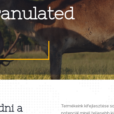
ranulated
dni a
Termékeink kifejlesztése s
potenciál minél teljesebb ki