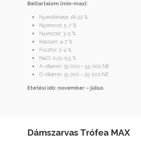
Beltartalom (min-max):
Nyersfehérje: 18-22 %
Nyersrost: 5-7 %
Nyerszsír: 3-5 %
Kalcium: 4-7 %
Foszfor: 2-4 %
NaCl: 0,25-0,5 %
A-vitamin: 35 000 – 55 000 NE
D-Vitamin: 15 000 – 25 000 NE
Etetési idő: november – július
Dámszarvas Trófea MAX