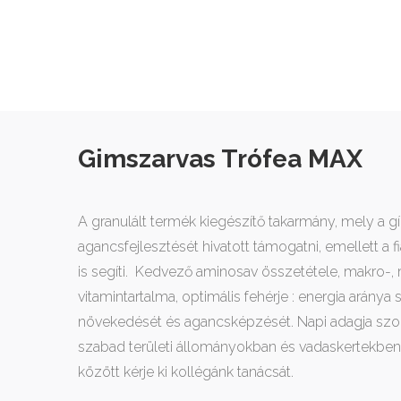
Gimszarvas Trófea MAX
A granulált termék kiegészítő takarmány, mely a g
agancsfejlesztését hivatott támogatni, emellett a f
is segíti. Kedvező aminosav összetétele, makro-,
vitamintartalma, optimális fehérje : energia aránya s
növekedését és agancsképzését. Napi adagja szok
szabad területi állományokban és vadaskertekben
között kérje ki kollégánk tanácsát.