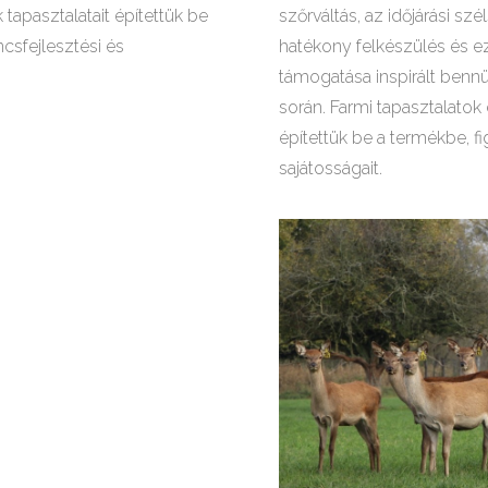
apasztalatait építettük be
szőrváltás, az időjárási sz
csfejlesztési és
hatékony felkészülés és e
támogatása inspirált benn
során. Farmi tapasztalatok
építettük be a termékbe, f
sajátosságait.