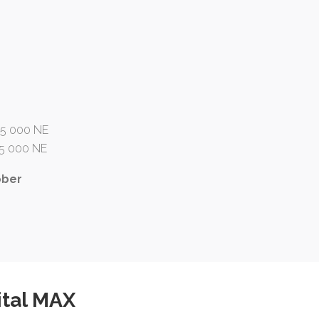
55 000 NE
25 000 NE
tóber
ital MAX