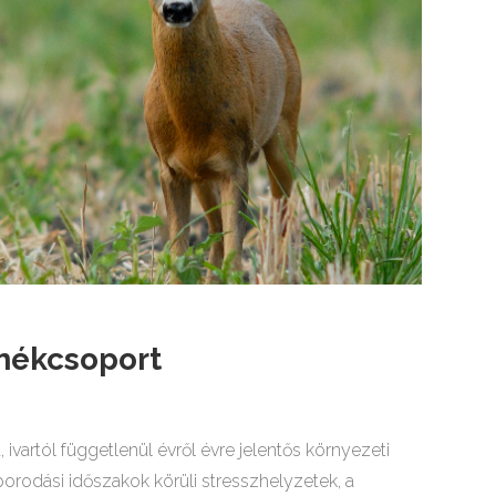
mékcsoport
 ivartól függetlenül évről évre jelentős környezeti
aporodási időszakok körüli stresszhelyzetek, a