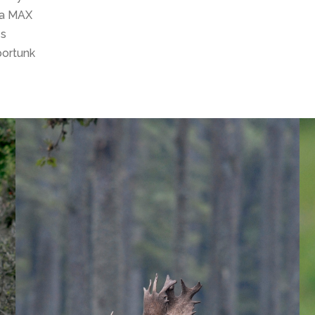
fea MAX
és
portunk