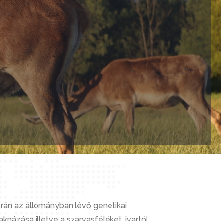
orán az állományban lévő genetikai
aknázása illetve a szarvasféléket, ivartól