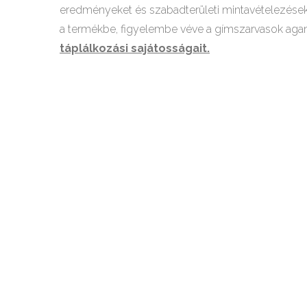
eredményeket és szabadterületi mintavételezések t
a termékbe, figyelembe véve a gímszarvasok agan
táplálkozási sajátosságait
.