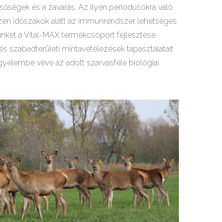
élsőségek és a zavarás. Az ilyen periódusokra való
zen időszakok alatt az immunrendszer lehetséges
ünket a Vital-MAX termékcsoport fejlesztése
 és szabadterületi mintavételezések tapasztalatait
igyelembe véve az adott szarvasféle biológiai