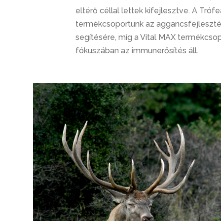
eltérő céllal lettek kifejlesztve. A Tró
termékcsoportunk az aggancsfejleszt
segítésére, míg a Vital MAX termékcso
fókuszában az immunerősítés áll.