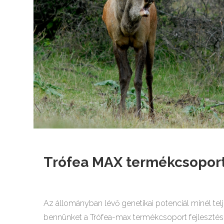
Trófea MAX termékcsopor
Az állományban lévő genetikai potenciál minél telj
bennünket a Trófea-max termékcsoport fejlesztés