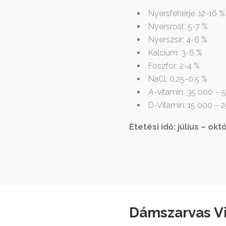
Nyersfehérje: 12-16 %
Nyersrost: 5-7 %
Nyerszsír: 4-6 %
Kalcium: 3-6 %
Foszfor: 2-4 %
NaCl: 0,25-0,5 %
A-vitamin: 35 000 – 
D-Vitamin: 15 000 – 
Etetési idő: július – ok
Dámszarvas V