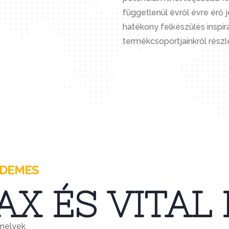
függetlenül évről évre érő 
hatékony felkészülés inspir
termékcsoportjainkról részle
RDEMES
AX ÉS VITAL
amelyek